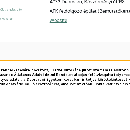
ím
4032 Debrecen, Böszörményi út 138.
ület, emelet, ajtó
ATK feldolgozó épület (Bemutatókert)
eboldalak
Website
 rendelkezésére bocsátott, illetve birtokába jutott személyes adatok v
azandó Általános Adatvédelmi Rendelet alapján felülvizsgálta folyamata
yes adatait a Debreceni Egyetem korábban is teljes körültekintéssel 
tük Adatvédelmi Tájékoztatónkat, amelyet az alábbi linkre kattintva olv