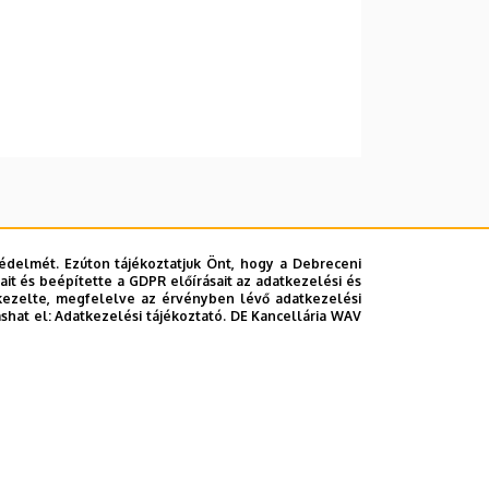
édelmét. Ezúton tájékoztatjuk Önt, hogy a Debreceni
it és beépítette a GDPR előírásait az adatkezelési és
kezelte, megfelelve az érvényben lévő adatkezelési
ashat el:
Adatkezelési tájékoztató.
DE Kancellária WAV