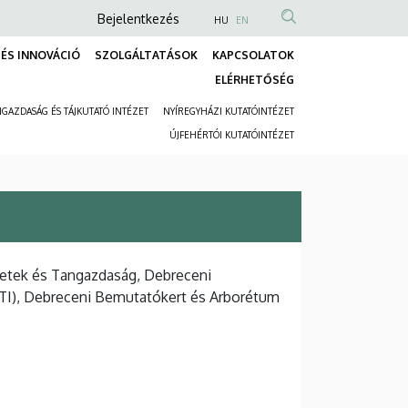
Anonim
Bejelentkezés
HU
EN
Felhasználói
ÉS INNOVÁCIÓ
SZOLGÁLTATÁSOK
KAPCSOLATOK
fiók
Fő
ELÉRHETŐSÉG
menüje
navigáció
GAZDASÁG ÉS TÁJKUTATÓ INTÉZET
NYÍREGYHÁZI KUTATÓINTÉZET
Másodlagos
ÚJFEHÉRTÓI KUTATÓINTÉZET
navigáció
zetek és Tangazdaság, Debreceni
TI), Debreceni Bemutatókert és Arborétum