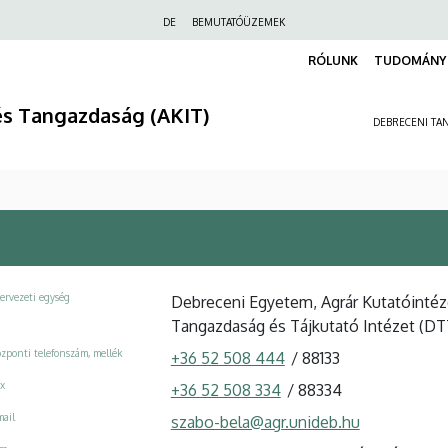
Felső
DE
BEMUTATÓÜZEMEK
navigáció
RÓLUNK
TUDOMÁNY 
és Tangazdaság (AKIT)
DEBRECENI TAN
ervezeti egység
Debreceni Egyetem, Agrár Kutatóinté
Tangazdaság és Tájkutató Intézet (DT
zponti telefonszám, mellék
+36 52 508 444
/
88133
x
+36 52 508 334
/
88334
ail
szabo-bela@agr.unideb.hu