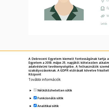
C
Ép
W
Leírás
A Debreceni Egyetem kiemelt fontosságúnak tartja a
Egyetem a 2018. május 25. napjától kötelezően alkalm
adatvédelmi tevékenységébe. A felhasználók személ
szabályozásoknak. A GDPR előírásait követve frissítet
Központ
További információk
Nélkülözhetetlen sütik
Funkcionális sütik
Analitikai sütik