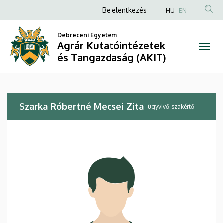
Szarka
Ugrás
Anonim
Bejelentkezés
HU
EN
a
Felhasználói
Róbertné
tartalomra
Debreceni Egyetem
fiók
Agrár Kutatóintézetek
Mecsei
menüje
és Tangazdaság (AKIT)
Zita
|
Szarka Róbertné Mecsei Zita
Agrár
ügyvivő-szakértő
Kutatóintézetek
és
Tangazdaság
(AKIT)