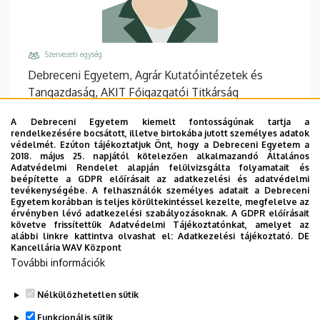
Szervezeti egység
Debreceni Egyetem, Agrár Kutatóintézetek és
Tangazdaság, AKIT Főigazgatói Titkárság
Központi telefonszám, mellék
A Debreceni Egyetem kiemelt fontosságúnak tartja a
+36 52 508 444
/
88158
rendelkezésére bocsátott, illetve birtokába jutott személyes adatok
védelmét. Ezúton tájékoztatjuk Önt, hogy a Debreceni Egyetem a
Email
2018. május 25. napjától kötelezően alkalmazandó Általános
Adatvédelmi Rendelet alapján felülvizsgálta folyamatait és
mecsei@agr.unideb.hu
beépítette a GDPR előírásait az adatkezelési és adatvédelmi
tevékenységébe. A felhasználók személyes adatait a Debreceni
Cím
Egyetem korábban is teljes körültekintéssel kezelte, megfelelve az
4032 Debrecen Böszörményi út 138
érvényben lévő adatkezelési szabályozásoknak. A GDPR előírásait
követve frissítettük Adatvédelmi Tájékoztatónkat, amelyet az
Épület, emelet, ajtó
alábbi linkre kattintva olvashat el:
Adatkezelési tájékoztató.
DE
Kancellária WAV Központ
"A" Főépület Tanulmányi épület
, földszint, 62
További információk
Weboldalak
Website
Nélkülözhetetlen sütik
Funkcionális sütik