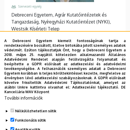
Szervezeti egység
Debreceni Egyetem, Agrár Kutatóintézetek és
Tangazdaság, Nyíregyházi Kutatóintézet (NYKI),
Westsik Kísérleti Telep
Központi telefonszám, mellék
A Debreceni Egyetem kiemelt fontosságúnak tartja a
+36 42 594 300
/
337
rendelkezésére bocsátott, illetve birtokába jutott személyes adatok
védelmét. Ezúton tájékoztatjuk Önt, hogy a Debreceni Egyetem a
Fax
2018. május 25. napjától kötelezően alkalmazandó Általános
Adatvédelmi Rendelet alapján felülvizsgálta folyamatait és
+36 42 430 009
beépítette a GDPR előírásait az adatkezelési és adatvédelmi
tevékenységébe. A felhasználók személyes adatait a Debreceni
Cím
Egyetem korábban is teljes körültekintéssel kezelte, megfelelve az
4400 Nyíregyháza, Westsik Vilmos út 4-6.
érvényben lévő adatkezelési szabályozásoknak. A GDPR előírásait
követve frissítettük Adatvédelmi Tájékoztatónkat, amelyet az
Épület, emelet, ajtó
alábbi linkre kattintva olvashat el:
Adatkezelési tájékoztató.
DE
Kancellária WAV Központ
NYKI Központi főépület, (Nyíregyháza)
További információk
Weboldalak
Website
Nélkülözhetetlen sütik
Funkcionális sütik
Analitikai sütik