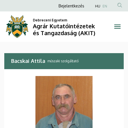
Bacskai
Ugrás
Anonim
Bejelentkezés
HU
EN
a
Felhasználói
Attila
tartalomra
Debreceni Egyetem
fiók
Agrár Kutatóintézetek
|
menüje
és Tangazdaság (AKIT)
Agrár
Kutatóintézetek
Bacskai Attila
és
műszaki szolgáltató
Tangazdaság
(AKIT)