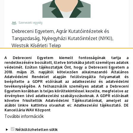
Szervezeti egység
Debreceni Egyetem, Agrár Kutatóintézetek és
Tangazdaság, Nyíregyházi Kutatóintézet (NYKI),
Westsik Kísérleti Telep
Központi telefonszám, mellék
A Debreceni Egyetem kiemelt fontosságúnak tartja a
+36 42 594 300
rendelkezésére bocsátott, illetve birtokába jutott személyes adatok
védelmét. Ezúton tájékoztatjuk Önt, hogy a Debreceni Egyetem a
Email
2018. május 25. napjától kötelezően alkalmazandó Általános
Adatvédelmi Rendelet alapján felülvizsgálta folyamatait és
zsidai.jozsefne@agr.unideb.hu
beépítette a GDPR előírásait az adatkezelési és adatvédelmi
tevékenységébe. A felhasználók személyes adatait a Debreceni
Cím
Egyetem korábban is teljes körültekintéssel kezelte, megfelelve az
4400 Nyíregyháza Westsik Vilmos út 4-6
érvényben lévő adatkezelési szabályozásoknak. A GDPR előírásait
követve frissítettük Adatvédelmi Tájékoztatónkat, amelyet az
Épület, emelet, ajtó
alábbi linkre kattintva olvashat el:
Adatkezelési tájékoztató.
DE
Kancellária WAV Központ
NYKI Központi főépület, (Nyíregyháza)
, 1. emelet
További információk
Weboldalak
Website
Nélkülözhetetlen sütik