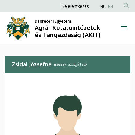
Zsidai
Ugrás
Anonim
Bejelentkezés
HU
EN
a
Felhasználói
Józsefné
tartalomra
Debreceni Egyetem
fiók
Agrár Kutatóintézetek
|
menüje
és Tangazdaság (AKIT)
Agrár
Kutatóintézetek
Zsidai Józsefné
és
műszaki szolgáltató
Tangazdaság
(AKIT)