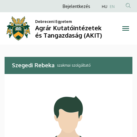
Szegedi
Ugrás
Anonim
Bejelentkezés
HU
EN
a
Felhasználói
Rebeka
tartalomra
Debreceni Egyetem
fiók
Agrár Kutatóintézetek
|
menüje
és Tangazdaság (AKIT)
Agrár
Kutatóintézetek
Szegedi Rebeka
és
szakmai szolgáltató
Tangazdaság
(AKIT)