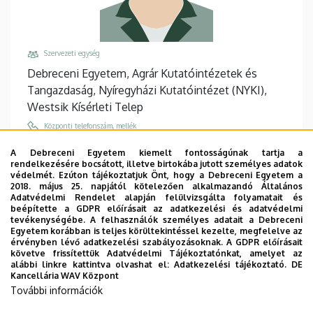
Szervezeti egység
Debreceni Egyetem, Agrár Kutatóintézetek és
Tangazdaság, Nyíregyházi Kutatóintézet (NYKI),
Westsik Kísérleti Telep
Központi telefonszám, mellék
+36 42 594 300
/
339
A Debreceni Egyetem kiemelt fontosságúnak tartja a
rendelkezésére bocsátott, illetve birtokába jutott személyes adatok
Email
védelmét. Ezúton tájékoztatjuk Önt, hogy a Debreceni Egyetem a
szegedi.rebeka@agr.unideb.hu
2018. május 25. napjától kötelezően alkalmazandó Általános
Adatvédelmi Rendelet alapján felülvizsgálta folyamatait és
Cím
beépítette a GDPR előírásait az adatkezelési és adatvédelmi
tevékenységébe. A felhasználók személyes adatait a Debreceni
4400 Nyíregyháza Westsik Vilmos út 4-6
Egyetem korábban is teljes körültekintéssel kezelte, megfelelve az
érvényben lévő adatkezelési szabályozásoknak. A GDPR előírásait
Épület, emelet, ajtó
követve frissítettük Adatvédelmi Tájékoztatónkat, amelyet az
NYKI Szaktanácsadási Központ (Nyíregyháza),
alábbi linkre kattintva olvashat el:
Adatkezelési tájékoztató.
DE
Kancellária WAV Központ
földszint
További információk
Weboldalak