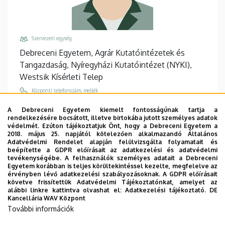
Szervezeti egység
Debreceni Egyetem, Agrár Kutatóintézetek és
Tangazdaság, Nyíregyházi Kutatóintézet (NYKI),
Westsik Kísérleti Telep
Központi telefonszám, mellék
+36 42 594 300
/
320
A Debreceni Egyetem kiemelt fontosságúnak tartja a
rendelkezésére bocsátott, illetve birtokába jutott személyes adatok
Email
védelmét. Ezúton tájékoztatjuk Önt, hogy a Debreceni Egyetem a
simo.erzsebet@agr.unideb.hu
2018. május 25. napjától kötelezően alkalmazandó Általános
Adatvédelmi Rendelet alapján felülvizsgálta folyamatait és
Cím
beépítette a GDPR előírásait az adatkezelési és adatvédelmi
tevékenységébe. A felhasználók személyes adatait a Debreceni
4400 Nyíregyháza Westsik Vilmos út 4-6
Egyetem korábban is teljes körültekintéssel kezelte, megfelelve az
érvényben lévő adatkezelési szabályozásoknak. A GDPR előírásait
Épület, emelet, ajtó
követve frissítettük Adatvédelmi Tájékoztatónkat, amelyet az
NYKI Központi főépület, (Nyíregyháza)
, 1. emelet
alábbi linkre kattintva olvashat el:
Adatkezelési tájékoztató.
DE
Kancellária WAV Központ
(Talajbiológiai laboratórium)
További információk
Weboldalak