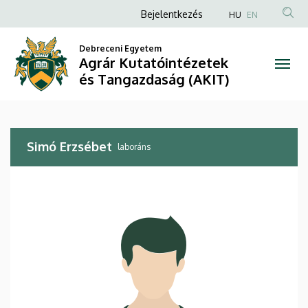
Simó
Ugrás
Anonim
Bejelentkezés
HU
EN
a
Felhasználói
Erzsébet
tartalomra
Debreceni Egyetem
fiók
Agrár Kutatóintézetek
|
menüje
és Tangazdaság (AKIT)
Agrár
Kutatóintézetek
Simó Erzsébet
és
laboráns
Tangazdaság
(AKIT)