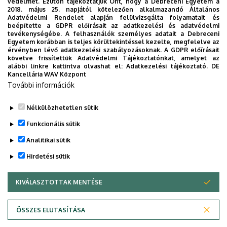
védelmét. Ezúton tájékoztatjuk Önt, hogy a Debreceni Egyetem a
Kutatóintézetek
2018. május 25. napjától kötelezően alkalmazandó Általános
DE AKIT 2018. évi belső gazdálkodási
Adatvédelmi Rendelet alapján felülvizsgálta folyamatait és
költségvetés
beépítette a GDPR előírásait az adatkezelési és adatvédelmi
és
tevékenységébe. A felhasználók személyes adatait a Debreceni
Egyetem korábban is teljes körültekintéssel kezelte, megfelelve az
Tangazdaság
érvényben lévő adatkezelési szabályozásoknak. A GDPR előírásait
követve frissítettük Adatvédelmi Tájékoztatónkat, amelyet az
Határozati javaslat:
A DE AKIT Igazgatótanácsa 1/2019.
alábbi linkre kattintva olvashat el:
Adatkezelési tájékoztató.
DE
(AKIT)
Kancellária WAV Központ
(IV. 2.) sz. határozatával ….. Igen, …… Nem, …..
További információk
Tartózkodás mellett jóváhagyja
a DE AKIT 2018. évi belső
gazdálkodási költségvetéséről szóló beszámolót.
Nélkülözhetetlen sütik
Legutóbbi frissítés:
2023. 02. 28. 15:20
Funkcionális sütik
Analitikai sütik
Hirdetési sütik
KIVÁLASZTOTTAK MENTÉSE
WITHDRAW CONSENT
Adatvédelem
Adatvédelem
ÖSSZES ELUTASÍTÁSA
Technikai információk