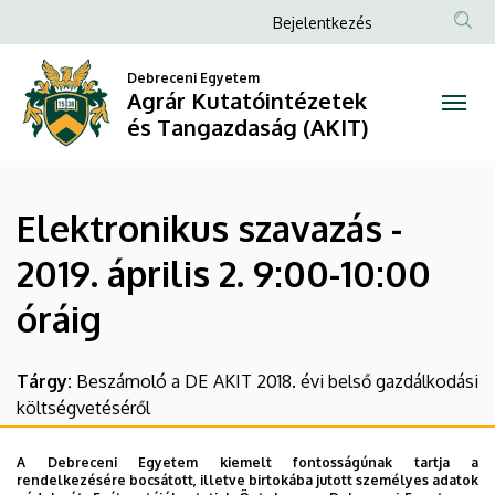
Elektronikus
Ugrás
Anonim
Bejelentkezés
a
Felhasználói
szavazás
tartalomra
Debreceni Egyetem
fiók
Agrár Kutatóintézetek
-
menüje
és Tangazdaság (AKIT)
2019.
április
Elektronikus szavazás -
2.
2019. április 2. 9:00-10:00
9:00-
óráig
10:00
óráig
Tárgy:
Beszámoló a DE AKIT 2018. évi belső gazdálkodási
költségvetéséről
|
Agrár
A Debreceni Egyetem kiemelt fontosságúnak tartja a
Előterjesztés:
rendelkezésére bocsátott, illetve birtokába jutott személyes adatok