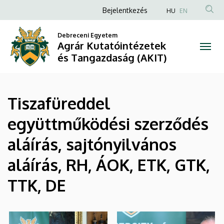
|
Ugrás
Anonim
Bejelentkezés
HU
EN
a
Felhasználói
Agrár
tartalomra
Debreceni Egyetem
fiók
Agrár Kutatóintézetek
Kutatóintézetek
menüje
és Tangazdaság (AKIT)
és
Tangazdaság
Tiszafüreddel
(AKIT)
együttműködési szerződés
aláírás, sajtónyilvános
aláírás, RH, ÁOK, ETK, GTK,
TTK, DE