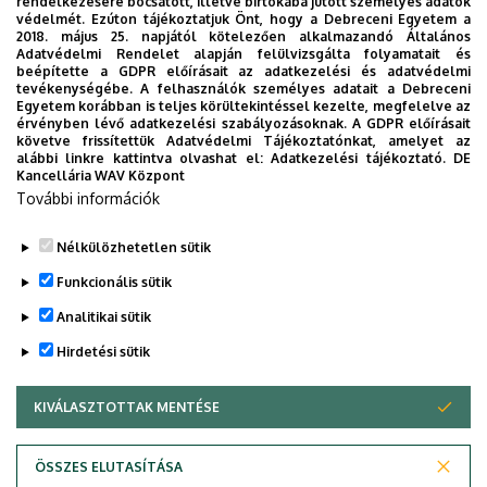
rendelkezésére bocsátott, illetve birtokába jutott személyes adatok
védelmét. Ezúton tájékoztatjuk Önt, hogy a Debreceni Egyetem a
2018. május 25. napjától kötelezően alkalmazandó Általános
Adatvédelmi Rendelet alapján felülvizsgálta folyamatait és
beépítette a GDPR előírásait az adatkezelési és adatvédelmi
tevékenységébe. A felhasználók személyes adatait a Debreceni
Egyetem korábban is teljes körültekintéssel kezelte, megfelelve az
érvényben lévő adatkezelési szabályozásoknak. A GDPR előírásait
követve frissítettük Adatvédelmi Tájékoztatónkat, amelyet az
alábbi linkre kattintva olvashat el:
Adatkezelési tájékoztató.
DE
Kancellária WAV Központ
További információk
Nélkülözhetetlen sütik
Funkcionális sütik
Analitikai sütik
Hirdetési sütik
KIVÁLASZTOTTAK MENTÉSE
WITHDRAW CONSENT
Adatvédelem
Adatvédelem
ÖSSZES ELUTASÍTÁSA