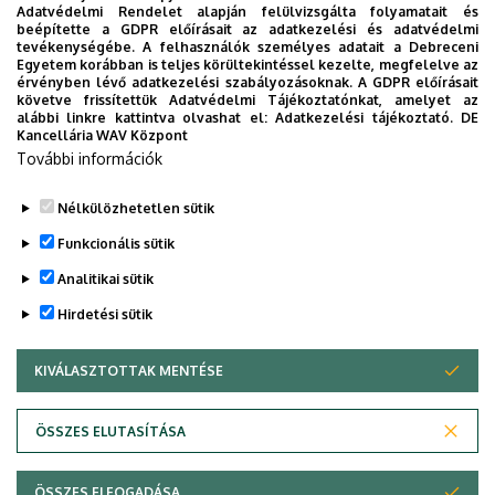
Adatvédelmi Rendelet alapján felülvizsgálta folyamatait és
beépítette a GDPR előírásait az adatkezelési és adatvédelmi
tevékenységébe. A felhasználók személyes adatait a Debreceni
Prof. Dr. Nagy János
Egyetem korábban is teljes körültekintéssel kezelte, megfelelve az
érvényben lévő adatkezelési szabályozásoknak. A GDPR előírásait
követve frissítettük Adatvédelmi Tájékoztatónkat, amelyet az
Adományozás
alábbi linkre kattintva olvashat el:
Adatkezelési tájékoztató.
DE
Kancellária WAV Központ
éve:
2021
További információk
Nélkülözhetetlen sütik
Legutóbbi frissítés:
2023. 11. 21. 11:51
Funkcionális sütik
Analitikai sütik
Hirdetési sütik
KIVÁLASZTOTTAK MENTÉSE
WITHDRAW CONSENT
Adatvédelem
Adatvédelem
ÖSSZES ELUTASÍTÁSA
Technikai információk
ÖSSZES ELFOGADÁSA