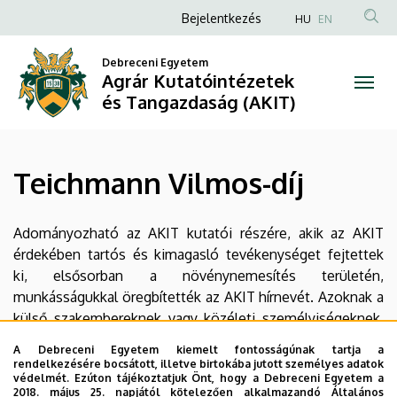
Teichmann
Ugrás
Anonim
Bejelentkezés
HU
EN
a
Felhasználói
Vilmos-
tartalomra
Debreceni Egyetem
fiók
Agrár Kutatóintézetek
díj
menüje
és Tangazdaság (AKIT)
|
Agrár
Teichmann Vilmos-díj
Kutatóintézetek
és
Adományozható az AKIT kutatói részére, akik az AKIT
érdekében tartós és kimagasló tevékenységet fejtettek
Tangazdaság
ki, elsősorban a növénynemesítés területén,
munkásságukkal öregbítették az AKIT hírnevét. Azoknak a
(AKIT)
külső szakembereknek vagy közéleti személyiségeknek,
akik tevékenységükkel hosszú időn át meghatározó
A Debreceni Egyetem kiemelt fontosságúnak tartja a
módon hozzájárultak az AKIT-ban folyó növénynemesítés
rendelkezésére bocsátott, illetve birtokába jutott személyes adatok
védelmét. Ezúton tájékoztatjuk Önt, hogy a Debreceni Egyetem a
eredményességéhez, az AKIT fejlődéséhez.
2018. május 25. napjától kötelezően alkalmazandó Általános