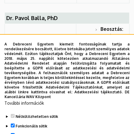
Dr. Pavol Balla, PhD
Beosztás:
tudományos
tanácsadó
A Debreceni Egyetem kiemelt fontosságúnak tartja a
rendelkezésére bocsátott, illetve birtokába jutott személyes adatok
Szervezet:
védelmét. Ezúton tájékoztatjuk Önt, hogy a Debreceni Egyetem a
2018. május 25. napjától kötelezően alkalmazandó Általános
Szlovákiai
Adatvédelmi Rendelet alapján felülvizsgálta folyamatait és
Mezőgazdasági
beépítette a GDPR előírásait az adatkezelési és adatvédelmi
tevékenységébe. A felhasználók személyes adatait a Debreceni
Kutatóintézet
Egyetem korábban is teljes körültekintéssel kezelte, megfelelve az
érvényben lévő adatkezelési szabályozásoknak. A GDPR előírásait
követve frissítettük Adatvédelmi Tájékoztatónkat, amelyet az
Adományozás
alábbi linkre kattintva olvashat el:
Adatkezelési tájékoztató.
DE
Kancellária WAV Központ
Éve:
2016
További információk
Nélkülözhetetlen sütik
Legutóbbi frissítés:
2023. 03. 06. 11:10
Funkcionális sütik