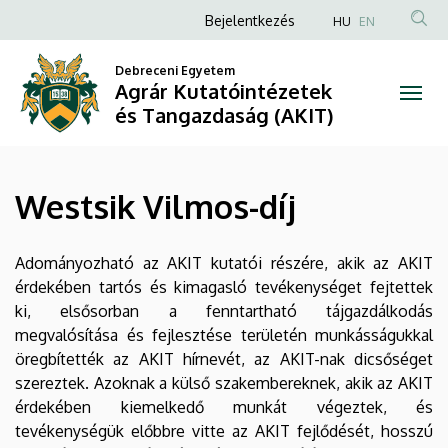
Westsik
Ugrás
Anonim
Bejelentkezés
HU
EN
a
Felhasználói
Vilmos-
tartalomra
Debreceni Egyetem
fiók
Agrár Kutatóintézetek
díj
menüje
és Tangazdaság (AKIT)
|
Agrár
Westsik Vilmos-díj
Kutatóintézetek
és
Adományozható az AKIT kutatói részére, akik az AKIT
érdekében tartós és kimagasló tevékenységet fejtettek
Tangazdaság
ki, elsősorban a fenntartható tájgazdálkodás
megvalósítása és fejlesztése területén munkásságukkal
(AKIT)
öregbítették az AKIT hírnevét, az AKIT-nak dicsőséget
szereztek. Azoknak a külső szakembereknek, akik az AKIT
érdekében kiemelkedő munkát végeztek, és
tevékenységük előbbre vitte az AKIT fejlődését, hosszú