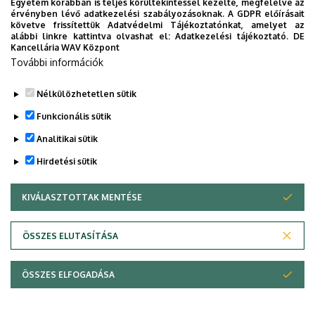
Egyetem korábban is teljes körültekintéssel kezelte, megfelelve az
elismeréseként.
érvényben lévő adatkezelési szabályozásoknak. A GDPR előírásait
követve frissítettük Adatvédelmi Tájékoztatónkat, amelyet az
alábbi linkre kattintva olvashat el:
Adatkezelési tájékoztató.
DE
Legutóbbi frissítés:
2023. 02. 28. 10:25
Kancellária WAV Központ
További információk
Nélkülözhetetlen sütik
Funkcionális sütik
Analitikai sütik
Hirdetési sütik
KIVÁLASZTOTTAK MENTÉSE
WITHDRAW CONSENT
Adatvédelem
Adatvédelem
ÖSSZES ELUTASÍTÁSA
Technikai információk
ÖSSZES ELFOGADÁSA
Copyright © 2026 Unideb