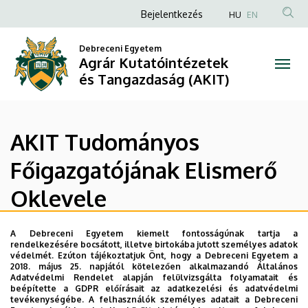
AKIT
Ugrás
Anonim
Bejelentkezés
HU
EN
a
Felhasználói
Tudományos
tartalomra
Debreceni Egyetem
fiók
Agrár Kutatóintézetek
Főigazgatójának
menüje
és Tangazdaság (AKIT)
Elismerő
Oklevele
AKIT Tudományos
|
Főigazgatójának Elismerő
Agrár
Oklevele
Kutatóintézetek
és
A Debreceni Egyetem kiemelt fontosságúnak tartja a
Az Agrár Kutatóintézetek és Tangazdaság Tudományos
rendelkezésére bocsátott, illetve birtokába jutott személyes adatok
Főigazgatójának Elismerő Oklevele kitüntetés
védelmét. Ezúton tájékoztatjuk Önt, hogy a Debreceni Egyetem a
Tangazdaság
2018. május 25. napjától kötelezően alkalmazandó Általános
adományozható az AKIT-hoz tatozó egységek kutatói,
Adatvédelmi Rendelet alapján felülvizsgálta folyamatait és
dolgozói részére több éven át kifejtett szakmai
(AKIT)
beépítette a GDPR előírásait az adatkezelési és adatvédelmi
tevékenységébe. A felhasználók személyes adatait a Debreceni
tevékenységük és közösséget segítő munkájuk