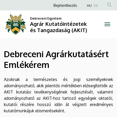
Debreceni
Ugrás
Anonim
Bejelentkezés
HU
EN
a
Felhasználói
Agrárkutatásért
tartalomra
Debreceni Egyetem
fiók
Agrár Kutatóintézetek
Emlékérem
menüje
és Tangazdaság (AKIT)
|
Agrár
Debreceni Agrárkutatásért
Kutatóintézetek
Emlékérem
és
Tangazdaság
Azoknak a természetes és jogi személyeknek
adományozható, akik jelentős mértékben elősegítették az
(AKIT)
AKIT kutatási tevékenységének fejlesztését, valamint
adományozható az AKIT-hoz tartozó egységek oktatói,
kutatói részére hosszú időn át végzett eredményes
kutatómunkájuk elismeréseként.