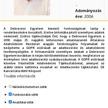
Adományozás
éve:
2006
A Debreceni Egyetem kiemelt fontosságúnak tartja a
rendelkezésére bocsátott, illetve birtokába jutott személyes adatok
védelmét. Ezúton tájékoztatjuk Önt, hogy a Debreceni Egyetem a
Eastern Sugar Zrt.
2018. május 25. napjától kötelezően alkalmazandó Általános
Adatvédelmi Rendelet alapján felülvizsgálta folyamatait és
beépítette a GDPR előírásait az adatkezelési és adatvédelmi
Kaba
tevékenységébe. A felhasználók személyes adatait a Debreceni
Egyetem korábban is teljes körültekintéssel kezelte, megfelelve az
érvényben lévő adatkezelési szabályozásoknak. A GDPR előírásait
Adományozás
követve frissítettük Adatvédelmi Tájékoztatónkat, amelyet az
alábbi linkre kattintva olvashat el:
Adatkezelési tájékoztató.
DE
éve:
2006
Kancellária WAV Központ
További információk
Nélkülözhetetlen sütik
Legutóbbi frissítés:
2023. 03. 07. 14:47
Funkcionális sütik
Analitikai sütik