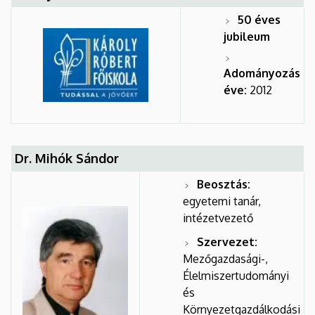
50 éves
jubileum
Adományozás
éve:
2012
Dr. Mihók Sándor
Beosztás:
egyetemi tanár,
intézetvezető
Szervezet:
Mezőgazdasági-,
Élelmiszertudományi
és
Környezetgazdálkodási