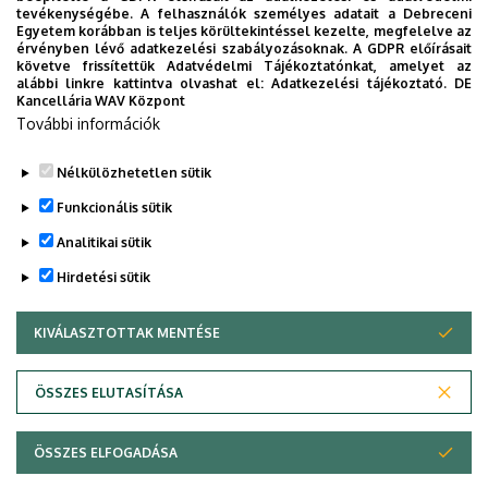
tevékenységébe. A felhasználók személyes adatait a Debreceni
Egyetem korábban is teljes körültekintéssel kezelte, megfelelve az
érvényben lévő adatkezelési szabályozásoknak. A GDPR előírásait
Magazinok, lapok
követve frissítettük Adatvédelmi Tájékoztatónkat, amelyet az
alábbi linkre kattintva olvashat el:
Adatkezelési tájékoztató.
DE
Promóciós kiadványok
Kancellária WAV Központ
További információk
Évkönyvek
Nélkülözhetetlen sütik
Funkcionális sütik
Analitikai sütik
Hirdetési sütik
KIVÁLASZTOTTAK MENTÉSE
WITHDRAW CONSENT
Adatvédelem
Adatvédelem
ÖSSZES ELUTASÍTÁSA
Technikai információk
ÖSSZES ELFOGADÁSA
Copyright © 2026 Unideb