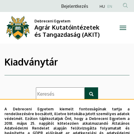
|
Ugrás
Anonim
Bejelentkezés
HU
EN
a
Felhasználói
Agrár
tartalomra
Debreceni Egyetem
fiók
Agrár Kutatóintézetek
Kutatóintézetek
menüje
és Tangazdaság (AKIT)
és
Tangazdaság
Kiadványtár
(AKIT)
A Debreceni Egyetem kiemelt fontosságúnak tartja a
List view
Icon view
rendelkezésére bocsátott, illetve birtokába jutott személyes adatok
védelmét. Ezúton tájékoztatjuk Önt, hogy a Debreceni Egyetem a
2018. május 25. napjától kötelezően alkalmazandó Általános
Adatvédelmi Rendelet alapján felülvizsgálta folyamatait és
beépítette a GDPR előírásait az adatkezelési és adatvédelmi