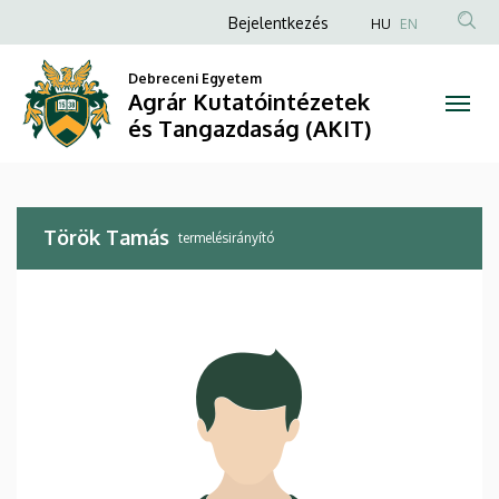
Török
Ugrás
Anonim
Bejelentkezés
HU
EN
a
Felhasználói
Tamás
tartalomra
Debreceni Egyetem
fiók
Agrár Kutatóintézetek
|
menüje
és Tangazdaság (AKIT)
Agrár
Kutatóintézetek
Török Tamás
és
termelésirányító
Tangazdaság
(AKIT)