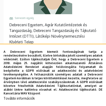
Szervezeti egység
Debreceni Egyetem, Agrár Kutatóintézetek és
Tangazdaság, Debreceni Tangazdaság és Tájkutató
Intézet (DTTI), Látóképi Növénytermesztési
Kísérleti Telep
Központi telefonszám, mellék
A Debreceni Egyetem kiemelt fontosságúnak tartja a
+36 52 717 954
rendelkezésére bocsátott, illetve birtokába jutott személyes adatok
védelmét. Ezúton tájékoztatjuk Önt, hogy a Debreceni Egyetem a
Email
2018. május 25. napjától kötelezően alkalmazandó Általános
Adatvédelmi Rendelet alapján felülvizsgálta folyamatait és
torok.tamas@agr.unideb.hu
beépítette a GDPR előírásait az adatkezelési és adatvédelmi
tevékenységébe. A felhasználók személyes adatait a Debreceni
Cím
Egyetem korábban is teljes körültekintéssel kezelte, megfelelve az
4063 Debrecen Látóképi telep Külterület
érvényben lévő adatkezelési szabályozásoknak. A GDPR előírásait
követve frissítettük Adatvédelmi Tájékoztatónkat, amelyet az
Épület, emelet, ajtó
alábbi linkre kattintva olvashat el:
Adatkezelési tájékoztató.
DE
Kancellária WAV Központ
DTTI Farmerház (Látókép)
További információk
Weboldalak