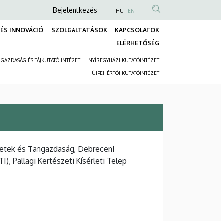
Anonim
Bejelentkezés
HU
EN
Felhasználói
ÉS INNOVÁCIÓ
SZOLGÁLTATÁSOK
KAPCSOLATOK
fiók
Fő
ELÉRHETŐSÉG
menüje
navigáció
GAZDASÁG ÉS TÁJKUTATÓ INTÉZET
NYÍREGYHÁZI KUTATÓINTÉZET
Másodlagos
ÚJFEHÉRTÓI KUTATÓINTÉZET
navigáció
zetek és Tangazdaság, Debreceni
), Pallagi Kertészeti Kísérleti Telep