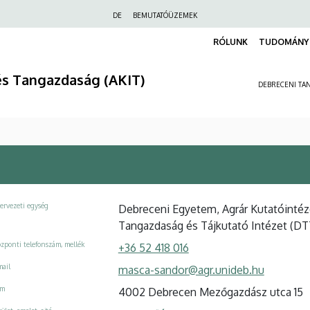
Felső
DE
BEMUTATÓÜZEMEK
navigáció
RÓLUNK
TUDOMÁNY 
és Tangazdaság (AKIT)
DEBRECENI TAN
ervezeti egység
Debreceni Egyetem, Agrár Kutatóinté
Tangazdaság és Tájkutató Intézet (DTTI
zponti telefonszám, mellék
+36 52 418 016
ail
masca-sandor@agr.unideb.hu
ím
4002 Debrecen Mezőgazdász utca 15