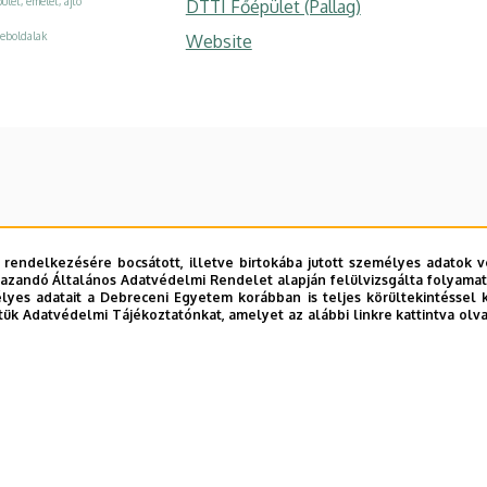
ület, emelet, ajtó
DTTI Főépület (Pallag)
eboldalak
Website
 rendelkezésére bocsátott, illetve birtokába jutott személyes adatok v
azandó Általános Adatvédelmi Rendelet alapján felülvizsgálta folyamata
yes adatait a Debreceni Egyetem korábban is teljes körültekintéssel 
tük Adatvédelmi Tájékoztatónkat, amelyet az alábbi linkre kattintva olv