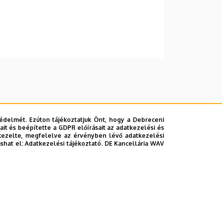
édelmét. Ezúton tájékoztatjuk Önt, hogy a Debreceni
it és beépítette a GDPR előírásait az adatkezelési és
kezelte, megfelelve az érvényben lévő adatkezelési
ashat el:
Adatkezelési tájékoztató.
DE Kancellária WAV