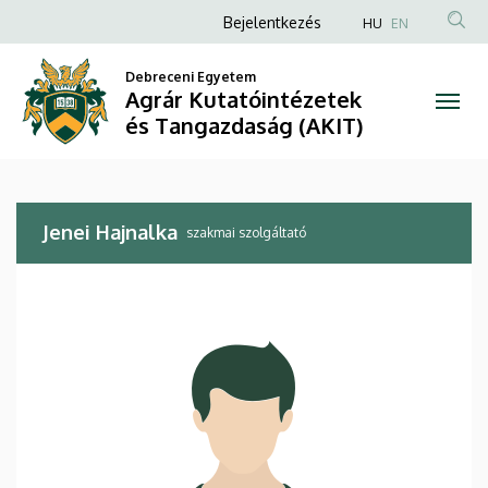
Jenei
Ugrás
Anonim
Bejelentkezés
HU
EN
a
Felhasználói
Hajnalka
tartalomra
Debreceni Egyetem
fiók
Agrár Kutatóintézetek
|
menüje
és Tangazdaság (AKIT)
Agrár
Kutatóintézetek
Jenei Hajnalka
és
szakmai szolgáltató
Tangazdaság
(AKIT)