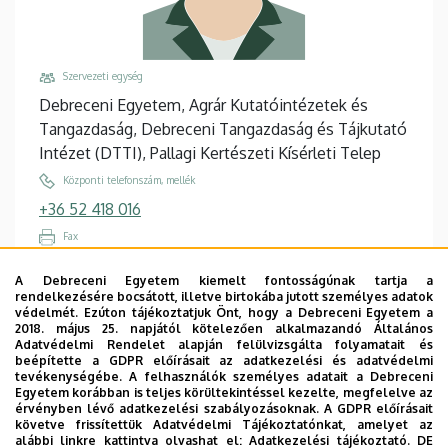
Szervezeti egység
Debreceni Egyetem, Agrár Kutatóintézetek és
Tangazdaság, Debreceni Tangazdaság és Tájkutató
Intézet (DTTI), Pallagi Kertészeti Kísérleti Telep
Központi telefonszám, mellék
+36 52 418 016
Fax
+36 52 508 334
/
88334
A Debreceni Egyetem kiemelt fontosságúnak tartja a
Email
rendelkezésére bocsátott, illetve birtokába jutott személyes adatok
védelmét. Ezúton tájékoztatjuk Önt, hogy a Debreceni Egyetem a
jenei.hajnalka@agr.unideb.hu
2018. május 25. napjától kötelezően alkalmazandó Általános
Adatvédelmi Rendelet alapján felülvizsgálta folyamatait és
Cím
beépítette a GDPR előírásait az adatkezelési és adatvédelmi
4014 Debrecen, Mezőgazdász utca 15.
tevékenységébe. A felhasználók személyes adatait a Debreceni
Egyetem korábban is teljes körültekintéssel kezelte, megfelelve az
Épület, emelet, ajtó
érvényben lévő adatkezelési szabályozásoknak. A GDPR előírásait
követve frissítettük Adatvédelmi Tájékoztatónkat, amelyet az
DTTI Főépület (Pallag)
alábbi linkre kattintva olvashat el:
Adatkezelési tájékoztató.
DE