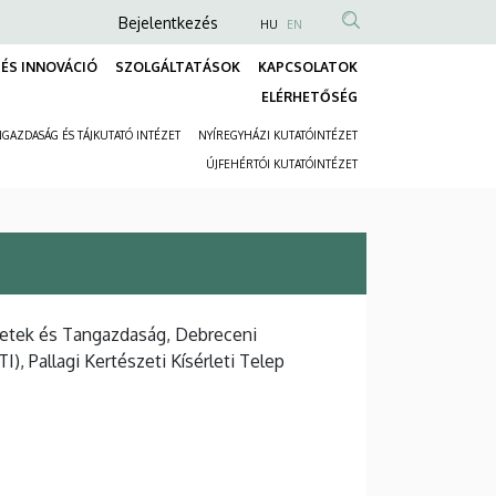
Anonim
Bejelentkezés
HU
EN
Felhasználói
ÉS INNOVÁCIÓ
SZOLGÁLTATÁSOK
KAPCSOLATOK
fiók
Fő
ELÉRHETŐSÉG
menüje
navigáció
GAZDASÁG ÉS TÁJKUTATÓ INTÉZET
NYÍREGYHÁZI KUTATÓINTÉZET
Másodlagos
ÚJFEHÉRTÓI KUTATÓINTÉZET
navigáció
zetek és Tangazdaság, Debreceni
), Pallagi Kertészeti Kísérleti Telep