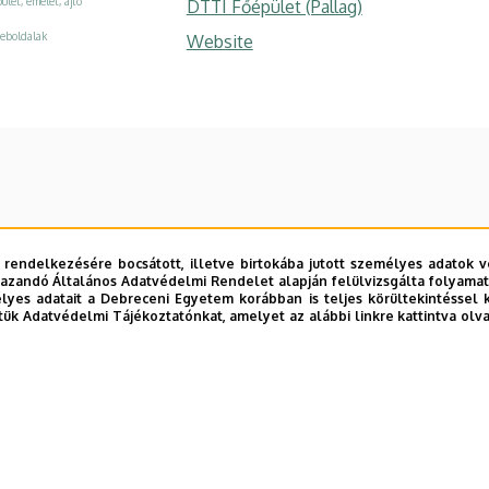
ület, emelet, ajtó
DTTI Főépület (Pallag)
eboldalak
Website
 rendelkezésére bocsátott, illetve birtokába jutott személyes adatok v
azandó Általános Adatvédelmi Rendelet alapján felülvizsgálta folyamata
yes adatait a Debreceni Egyetem korábban is teljes körültekintéssel 
tük Adatvédelmi Tájékoztatónkat, amelyet az alábbi linkre kattintva olv