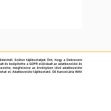
édelmét. Ezúton tájékoztatjuk Önt, hogy a Debreceni
it és beépítette a GDPR előírásait az adatkezelési és
kezelte, megfelelve az érvényben lévő adatkezelési
ashat el:
Adatkezelési tájékoztató.
DE Kancellária WAV