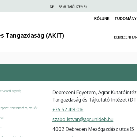
Felső
DE
BEMUTATÓÜZEMEK
navigáció
RÓLUNK
TUDOMÁNY 
és Tangazdaság (AKIT)
DEBRECENI TAN
ervezeti egység
Debreceni Egyetem, Agrár Kutatóinté
Tangazdaság és Tájkutató Intézet (DTTI
zponti telefonszám, mellék
+36 52 418 016
ail
szabo.istvan@agr.unideb.hu
ím
4002 Debrecen Mezőgazdász utca 15